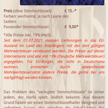
Preis
(ohne Stimmschlüssel)
:
€
15.-*
Farben: wechselnd, je nach Laune des
Sattlers
Passender Stimmschlüssel:
€
9,00*
*Alle Preise inkl. 19% MwSt.
Seit dem 01.07.2021 müssen Lieferungen in das EU-
Ausland im Land des Empfängers mit der dort gültigen
Mehrwertsteuer versteuert werden. Die Preise auf dieser
Internetseite sind alle mit 19% (Deutsche Mehrwertsteuer)
angegeben. Für EU-Bürger, die nicht in Deutschland
wohnen, entstehen durch abweichende
Mehrwertsteuersätze andere Preise, die gerne bei uns
nachgefragt werden können
.
Das Problem des “verlegten Stimmschlüssels” ist sicher
jedem, der Harfe spielt, leidlich bekannt. Aus diesem
Grund haben wir einen Stimmschlüsselhalter designed und
anfertigen lassen, der zwischen die Schall-Löcher der