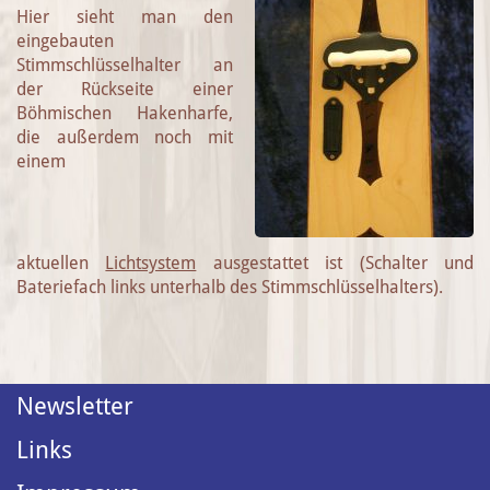
Hier sieht man den
eingebauten
Stimmschlüsselhalter an
der Rückseite einer
Böhmischen Hakenharfe,
die außerdem noch mit
einem
aktuellen
Lichtsystem
ausgestattet ist (Schalter und
Bateriefach links unterhalb des Stimmschlüsselhalters).
Newsletter
Links